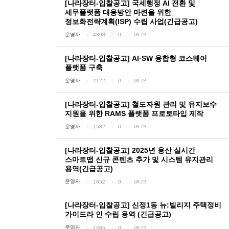
[나라장터-입찰공고] 국세행정 AI 전환 및
세무플랫폼 대응방안 마련을 위한
정보화전략계획(ISP) 수립 사업(긴급공고)
운영자
4808
0
08-19
[나라장터-입찰공고] AI·SW 융합형 코스웨어
플랫폼 구축
운영자
2122
0
08-19
[나라장터-입찰공고] 철도자원 관리 및 유지보수
지원을 위한 RAMS 플랫폼 프로토타입 제작
운영자
1582
0
08-19
[나라장터-입찰공고] 2025년 용산 실시간
스마트맵 신규 콘텐츠 추가 및 시스템 유지관리
용역(긴급공고)
운영자
1852
0
08-19
[나라장터-입찰공고] 신정1동 뉴:빌리지 주택정비
가이드라 인 수립 용역 (긴급공고)
운영자
1586
0
08-19