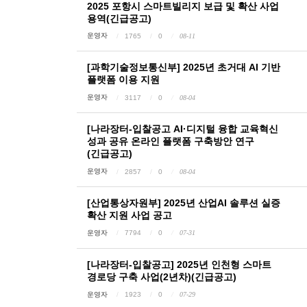
2025 포항시 스마트빌리지 보급 및 확산 사업
용역(긴급공고)
운영자
1765
0
08-11
[과학기술정보통신부] 2025년 초거대 AI 기반
플랫폼 이용 지원
운영자
3117
0
08-04
[나라장터-입찰공고 AI·디지털 융합 교육혁신
성과 공유 온라인 플랫폼 구축방안 연구
(긴급공고)
운영자
2857
0
08-04
[산업통상자원부] 2025년 산업AI 솔루션 실증
확산 지원 사업 공고
운영자
7794
0
07-31
[나라장터-입찰공고] 2025년 인천형 스마트
경로당 구축 사업(2년차)(긴급공고)
운영자
1923
0
07-29