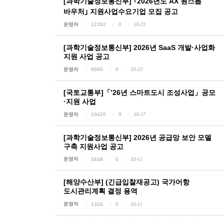
[과학기술정보통신부] ｢2026년도 AX 원스톱
바우처｣ 지원사업수요기업 모집 공고
운영자
12262
0
03-23
[과학기술정보통신부] 2026년 SaaS 개발·사업화
지원 사업 공고
운영자
6660
0
03-23
[국토교통부]「’26년 스마트도시 조성사업」공모
·지원 사업
운영자
10420
0
03-17
[과학기술정보통신부] 2026년 공급망 보안 모델
구축 지원사업 공고
운영자
3448
0
03-11
[해양수산부] (긴급입찰재공고) 국가어항
도시관리계획 결정 용역
운영자
1334
0
03-11