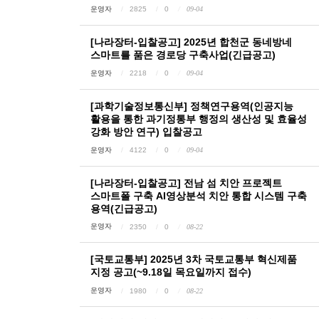
운영자
2825
0
09-04
[나라장터-입찰공고] 2025년 합천군 동네방네
스마트를 품은 경로당 구축사업(긴급공고)
운영자
2218
0
09-04
[과학기술정보통신부] 정책연구용역(인공지능
활용을 통한 과기정통부 행정의 생산성 및 효율성
강화 방안 연구) 입찰공고
운영자
4122
0
09-04
[나라장터-입찰공고] 전남 섬 치안 프로젝트
스마트폴 구축 AI영상분석 치안 통합 시스템 구축
용역(긴급공고)
운영자
2350
0
08-22
[국토교통부] 2025년 3차 국토교통부 혁신제품
지정 공고(~9.18일 목요일까지 접수)
운영자
1980
0
08-22