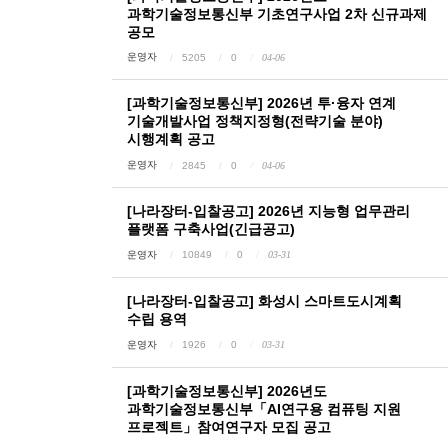
과학기술정보통신부 기초연구사업 2차 신규과제
공모
운영자
5205
0
04-06
[과학기술정보통신부] 2026년 투·융자 연계
기술개발사업 정책지정형(전략기술 분야)
시행계획 공고
운영자
2845
0
04-06
[나라장터-입찰공고] 2026년 지능형 업무관리
플랫폼 구축사업(긴급공고)
운영자
10849
0
03-31
[나라장터-입찰공고] 화성시 스마트도시계획
수립 용역
운영자
1926
0
03-31
[과학기술정보통신부] 2026년도
과학기술정보통신부「AI연구용 컴퓨팅 지원
프로젝트」참여연구자 모집 공고