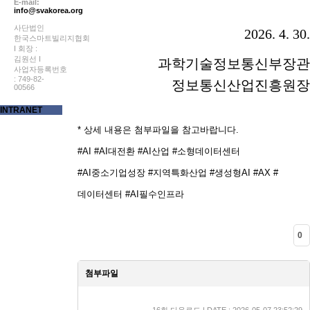
E-mail:
info@svakorea.org
사단법인
2026. 4. 30.
한국스마트빌리지협회
I 회장 :
김원선 I
과학기술정보통신부장관
사업자등록번호
: 749-82-
정보통신산업진흥원장
00566
INTRANET
* 상세 내용은 첨부파일을 참고바랍니다.
#AI #AI대전환 #AI산업 #소형데이터센터
#AI중소기업성장 #지역특화산업 #생성형AI #AX #
데이터센터 #AI필수인프라
0
첨부파일
붙임1. 2026년 소형 데이터센터 기반 AI산업 성장 지원 사업공
16회 다운로드 | DATE : 2026-05-07 23:52:29