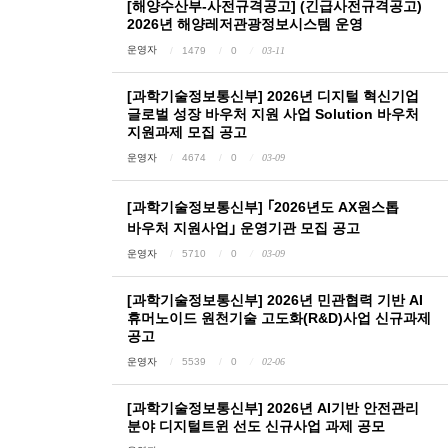
[해양수산부-사전규격공고] (긴급사전규격공고)
2026년 해양레저관광정보시스템 운영
운영자
1479
0
03-11
[과학기술정보통신부] 2026년 디지털 혁신기업
글로벌 성장 바우처 지원 사업 Solution 바우처
지원과제 모집 공고
운영자
4674
0
03-09
[과학기술정보통신부] ｢2026년도 AX원스톱
바우처 지원사업｣ 운영기관 모집 공고
운영자
5710
0
03-09
[과학기술정보통신부] 2026년 민관협력 기반 AI
휴머노이드 원천기술 고도화(R&D)사업 신규과제
공고
운영자
5539
0
02-06
[과학기술정보통신부] 2026년 AI기반 안전관리
분야 디지털트윈 선도 신규사업 과제 공모