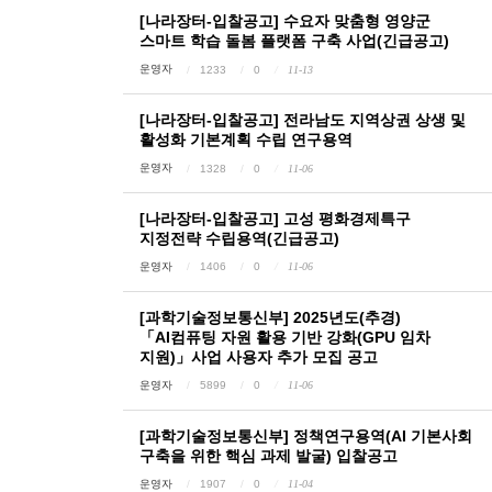
[나라장터-입찰공고] 수요자 맞춤형 영양군
스마트 학습 돌봄 플랫폼 구축 사업(긴급공고)
운영자
1233
0
11-13
[나라장터-입찰공고] 전라남도 지역상권 상생 및
활성화 기본계획 수립 연구용역
운영자
1328
0
11-06
[나라장터-입찰공고] 고성 평화경제특구
지정전략 수립용역(긴급공고)
운영자
1406
0
11-06
[과학기술정보통신부] 2025년도(추경)
「AI컴퓨팅 자원 활용 기반 강화(GPU 임차
지원)」사업 사용자 추가 모집 공고
운영자
5899
0
11-06
[과학기술정보통신부] 정책연구용역(AI 기본사회
구축을 위한 핵심 과제 발굴) 입찰공고
운영자
1907
0
11-04