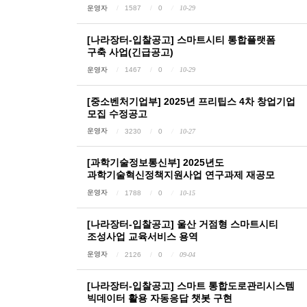
운영자
1587
0
10-29
[나라장터-입찰공고] 스마트시티 통합플랫폼
구축 사업(긴급공고)
운영자
1467
0
10-29
[중소벤처기업부] 2025년 프리팁스 4차 창업기업
모집 수정공고
운영자
3230
0
10-27
[과학기술정보통신부] 2025년도
과학기술혁신정책지원사업 연구과제 재공모
운영자
1788
0
10-15
[나라장터-입찰공고] 울산 거점형 스마트시티
조성사업 교육서비스 용역
운영자
2126
0
09-04
[나라장터-입찰공고] 스마트 통합도로관리시스템
빅데이터 활용 자동응답 챗봇 구현