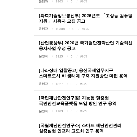
운영자
3803
0
03-26
[과학기술정보통신부] 2026년도 「고성능 컴퓨팅
지원」 사용자 모집 공고
운영자
10308
0
03-26
[산업통상부] 2026년 국가첨단전략산업 기술혁신
융자사업 수정 공고
운영자
2825
0
03-26
[나라장터-입찰공고] 용산국제업무지구
스마트도시 AI 생태계 구축 지원방안 마련 용역
운영자
1327
0
03-26
[국립재난안전연구원] 지능형·맞춤형
국민안전교육플랫폼 도입 방안 연구 용역
운영자
1103
0
03-25
[국립재난안전연구소] 스마트 재난안전관리
실증실험 인프라 고도화 연구 용역