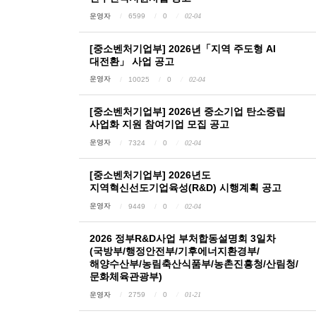
운영자
6599
0
02-04
[중소벤처기업부] 2026년「지역 주도형 AI
대전환」 사업 공고
운영자
10025
0
02-04
[중소벤처기업부] 2026년 중소기업 탄소중립
사업화 지원 참여기업 모집 공고
운영자
7324
0
02-04
[중소벤처기업부] 2026년도
지역혁신선도기업육성(R&D) 시행계획 공고
운영자
9449
0
02-04
2026 정부R&D사업 부처합동설명회 3일차
(국방부/행정안전부/기후에너지환경부/
해양수산부/농림축산식품부/농촌진흥청/산림청/
문화체육관광부)
운영자
2759
0
01-21