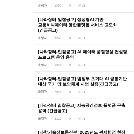
운영자
1855
0
07-21
[나라장터-입찰공고] 생성형AI 기반
교통AI빅데이터 융합플랫폼 서비스 고도화
(긴급공고)
운영자
5243
0
07-11
[나라장터-입찰공고] AI·데이터 품질향상 컨설팅
프로그램 운영 용역
운영자
3044
0
07-11
[나라장터-입찰공고] 범정부 초거대 AI 공통기반
대상 국가 망 보안체계 시범 실증(긴급공고)
운영자
7943
0
07-11
[나라장터 입찰공고] 지능공간정보 플랫폼 구축
용역 (긴급공고)
운영자
2110
0
07-11
[과학기술정보통신부] 2025년도 관세행정 현장