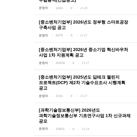
수립용역(긴급공고)
운영자
1463
0
11-19
[중소벤처기업부] 2026년도 정부형 스마트공장
구축사업 공고
운영자
6375
0
11-17
[중소벤처기업부] 2026년 중소기업 혁신바우처
사업 1차 지원계획 공고
운영자
20428
0
11-17
[중소벤처기업부] 2025년도 딥테크 챌린지
프로젝트(DCP) 제2차 기술수요조사 시행계획
공고
운영자
2151
0
11-17
[과학기술정보통신부] 2026년도
과학기술정보통신부 기초연구사업 1차 신규과제
공모
운영자
10831
0
11-14