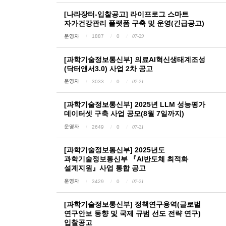
[나라장터-입찰공고] 라이프로그 스마트
자가건강관리 플랫폼 구축 및 운영(긴급공고)
운영자
1887
0
07-29
[과학기술정보통신부] 의료AI혁신생태계조성
(닥터앤서3.0) 사업 2차 공고
운영자
3033
0
07-21
[과학기술정보통신부] 2025년 LLM 성능평가
데이터셋 구축 사업 공모(8월 7일까지)
운영자
2649
0
07-21
[과학기술정보통신부] 2025년도
과학기술정보통신부 『AI반도체 최적화
설계지원』사업 통합 공고
운영자
3429
0
07-21
[과학기술정보통신부] 정책연구용역(글로벌
연구안보 동향 및 국제 규범 선도 전략 연구)
입찰공고