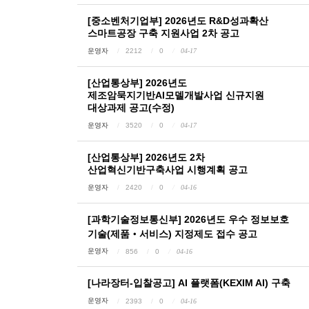
[중소벤처기업부] 2026년도 R&D성과확산
스마트공장 구축 지원사업 2차 공고
운영자
2212
0
04-17
[산업통상부] 2026년도
제조암묵지기반AI모델개발사업 신규지원
대상과제 공고(수정)
운영자
3520
0
04-17
[산업통상부] 2026년도 2차
산업혁신기반구축사업 시행계획 공고
운영자
2420
0
04-16
[과학기술정보통신부] 2026년도 우수 정보보호
기술(제품‧서비스) 지정제도 접수 공고
운영자
856
0
04-16
[나라장터-입찰공고] AI 플랫폼(KEXIM AI) 구축
운영자
2393
0
04-16