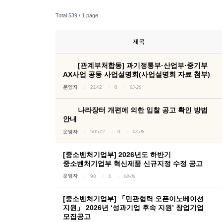
Total 539 /
1 page
제목
[관계부처합동] 과기정통부·산업부·중기부
AX사업 공동 사업설명회(사업설명회 자료 첨부)
운영자
2142
0
03-26
나라장터 개편에 의한 입찰 공고 확인 방법
안내
운영자
50572
0
03-06
[중소벤처기업부] 2026년도 하반기
중소벤처기업부 혁신제품 신규지정 수정 공고
운영자
90
0
08-06
[중소벤처기업부] 「민관협력 오픈이노베이션
지원」 2026년 ‘성과기업 후속 지원’ 창업기업
모집공고