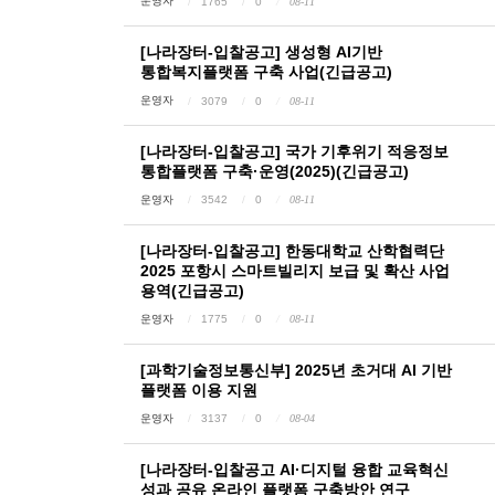
운영자
1765
0
08-11
[나라장터-입찰공고] 생성형 AI기반
통합복지플랫폼 구축 사업(긴급공고)
운영자
3079
0
08-11
[나라장터-입찰공고] 국가 기후위기 적응정보
통합플랫폼 구축·운영(2025)(긴급공고)
운영자
3542
0
08-11
[나라장터-입찰공고] 한동대학교 산학협력단
2025 포항시 스마트빌리지 보급 및 확산 사업
용역(긴급공고)
운영자
1775
0
08-11
[과학기술정보통신부] 2025년 초거대 AI 기반
플랫폼 이용 지원
운영자
3137
0
08-04
[나라장터-입찰공고 AI·디지털 융합 교육혁신
성과 공유 온라인 플랫폼 구축방안 연구