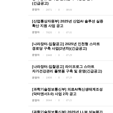
(긴급공고)
운영자
2871
0
08-04
[산업통상자원부] 2025년 산업AI 솔루션 실증
확산 지원 사업 공고
운영자
7820
0
07-31
[나라장터-입찰공고] 2025년 인천형 스마트
경로당 구축 사업(2년차)(긴급공고)
운영자
1948
0
07-29
[나라장터-입찰공고] 라이프로그 스마트
자가건강관리 플랫폼 구축 및 운영(긴급공고)
운영자
1908
0
07-29
[과학기술정보통신부] 의료AI혁신생태계조성
(닥터앤서3.0) 사업 2차 공고
운영자
3044
0
07-21
[과학기술정보통신부] 2025년 LLM 성능평가