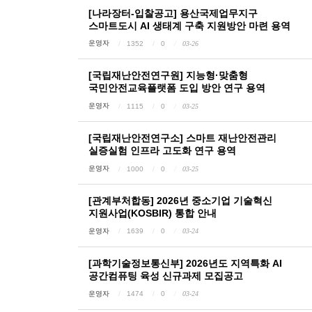
[나라장터-입찰공고] 용산국제업무지구
스마트도시 AI 생태계 구축 지원방안 마련 용역
운영자
1352
0
03-26
[국립재난안전연구원] 지능형·맞춤형
국민안전교육플랫폼 도입 방안 연구 용역
운영자
1115
0
03-25
[국립재난안전연구소] 스마트 재난안전관리
실증실험 인프라 고도화 연구 용역
운영자
1000
0
03-25
[관계부처합동] 2026년 중소기업 기술혁신
지원사업(KOSBIR) 통합 안내
운영자
1639
0
03-24
[과학기술정보통신부] 2026년도 지역특화 AI
공간컴퓨팅 육성 신규과제 모집공고
운영자
1474
0
03-24