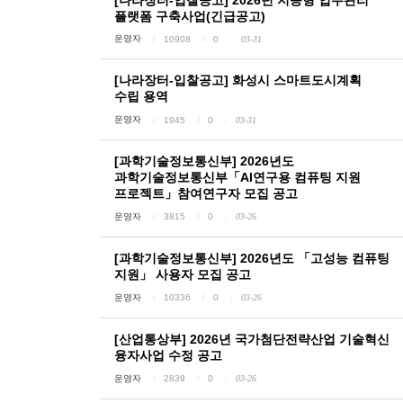
플랫폼 구축사업(긴급공고)
운영자
10908
0
03-31
[나라장터-입찰공고] 화성시 스마트도시계획
수립 용역
운영자
1945
0
03-31
[과학기술정보통신부] 2026년도
과학기술정보통신부「AI연구용 컴퓨팅 지원
프로젝트」참여연구자 모집 공고
운영자
3815
0
03-26
[과학기술정보통신부] 2026년도 「고성능 컴퓨팅
지원」 사용자 모집 공고
운영자
10336
0
03-26
[산업통상부] 2026년 국가첨단전략산업 기술혁신
융자사업 수정 공고
운영자
2839
0
03-26