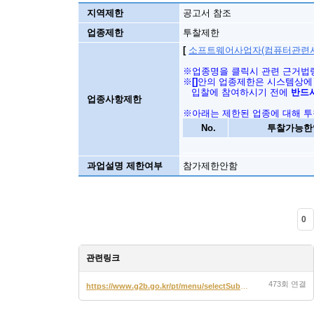
지역제한
공고서 참조
업종제한
투찰제한
[
소프트웨어사업자(컴퓨터관련서비
※업종명을 클릭시 관련 근거법
※
[]
안의 업종제한은 시스템상에
입찰에 참여하시기 전에
반드
업종사항제한
※아래는 제한된 업종에 대해 투
No.
투찰가능한
과업설명 제한여부
참가제한안함
0
관련링크
473회 연결
https://www.g2b.go.kr/pt/menu/selectSubFrame.do?framesrc=/pt/menu/fram…