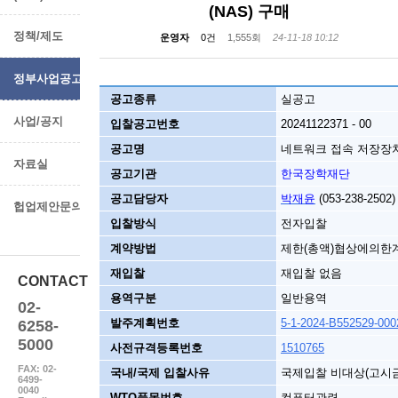
(NAS) 구매
정책/제도
운영자
0건
1,555회
24-11-18 10:12
정부사업공고
공고종류
실공고
사업/공지
입찰공고번호
20241122371 - 00
공고명
네트워크 접속 저장장치(
자료실
공고기관
한국장학재단
공고담당자
박재윤
(053-238-2502)
헙업제안문의
입찰방식
전자입찰
계약방법
제한(총액)협상에의한
재입찰
재입찰 없음
CONTACT
용역구분
일반용역
02-
발주계획번호
5-1-2024-B552529-000
6258-
5000
사전규격등록번호
1510765
FAX: 02-
국내/국제 입찰사유
국제입찰 비대상(고시금
6499-
0040
WTO품목번호
컴퓨터관련