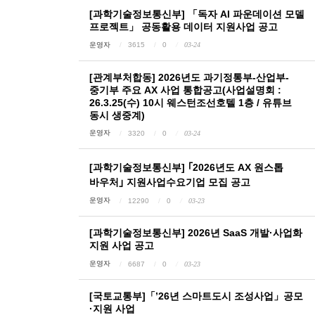
[과학기술정보통신부] 「독자 AI 파운데이션 모델
프로젝트」 공동활용 데이터 지원사업 공고
운영자
3615
0
03-24
[관계부처합동] 2026년도 과기정통부-산업부-
중기부 주요 AX 사업 통합공고(사업설명회 :
26.3.25(수) 10시 웨스턴조선호텔 1층 / 유튜브
동시 생중계)
운영자
3320
0
03-24
[과학기술정보통신부] ｢2026년도 AX 원스톱
바우처｣ 지원사업수요기업 모집 공고
운영자
12290
0
03-23
[과학기술정보통신부] 2026년 SaaS 개발·사업화
지원 사업 공고
운영자
6687
0
03-23
[국토교통부]「’26년 스마트도시 조성사업」공모
·지원 사업