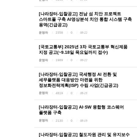
[나라장터-입찰공고] 전남 섬 치안 프로젝트
스마트폴 구축 AI영상분석 치안 통합 시스템 구축
용역(긴급공고)
운영자
2358
0
08-22
[국토교통부] 2025년 3차 국토교통부 혁신제품
지정 공고(~9.18일 목요일까지 접수)
운영자
1989
0
08-22
[나라장터-입찰공고] 국세행정 AI 전환 및
세무플랫폼 대응방안 마련을 위한
정보화전략계획(ISP) 수립 사업(긴급공고)
운영자
4819
0
08-19
[나라장터-입찰공고] AI·SW 융합형 코스웨어
플랫폼 구축
운영자
2130
0
08-19
[나라장터-입찰공고] 철도자원 관리 및 유지보수