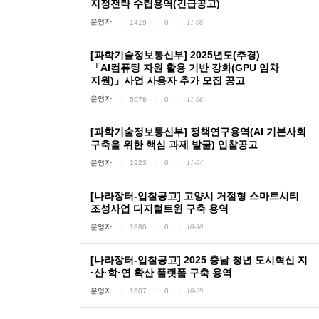
지정전략 수립용역(긴급공고)
운영자
1419
0
11-06
[과학기술정보통신부] 2025년도(추경)
「AI컴퓨팅 자원 활용 기반 강화(GPU 임차
지원)」사업 사용자 추가 모집 공고
운영자
5978
0
11-06
[과학기술정보통신부] 정책연구용역(AI 기본사회
구축을 위한 핵심 과제 발굴) 입찰공고
운영자
1923
0
11-04
[나라장터-입찰공고] 고양시 거점형 스마트시티
조성사업 디지털트윈 구축 용역
운영자
1880
0
10-30
[나라장터-입찰공고] 2025 충남 청년 도시혁신 지
·산·학·연 확산 플랫폼 구축 용역
운영자
1507
0
10-29