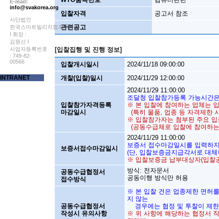
E-mail:
info@svakorea.org
입찰자격
공고서 참조
사단법인
관련공고
한국스마트빌리지협회
I 회장 :
김원선 I
사업자등록번호
[입찰집행 및 진행 정보]
: 749-82-
00566
입찰개시일시
2024/11/18 09:00:00
INTRANET
개찰(입찰)일시
2024/11/29 12:00:00
2024/11/29 11:00:00
조달청 입찰참가등록 가능시간은 평
입찰참가자격등록
※ 본 입찰에 참여하는 업체는
마감일시
(특히 물품, 업종 등 자격제한 
※ 입찰참가자는 첨부된 주요 입
(공동수급체로 입찰에 참여하는 
2024/11/29 11:00:00
보증서 접수마감일시를 입력하지 
보증서접수마감일시
(단, 입찰보증금지급각서로 대체
※ 입찰보증금 납부대상자(입찰공
방식: 전자문서
공동수급협정서
공동이행 방식만 허용
접수방식
※ 본 입찰 건은 업종제한 면허
지 않는
공동수급협정서
경우에는 협정 및 투찰이 제한
작성시 유의사항
※ 위 사항에 해당하는 협정서 