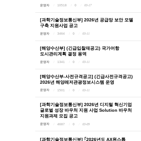
운영자
10518
0
03-17
[과학기술정보통신부] 2026년 공급망 보안 모델
구축 지원사업 공고
운영자
3464
0
03-11
[해양수산부] (긴급입찰재공고) 국가어항
도시관리계획 결정 용역
운영자
1341
0
03-11
[해양수산부-사전규격공고] (긴급사전규격공고)
2026년 해양레저관광정보시스템 운영
운영자
1501
0
03-11
[과학기술정보통신부] 2026년 디지털 혁신기업
글로벌 성장 바우처 지원 사업 Solution 바우처
지원과제 모집 공고
운영자
4687
0
03-09
[과학기술정보통신부] ｢2026년도 AX원스톱