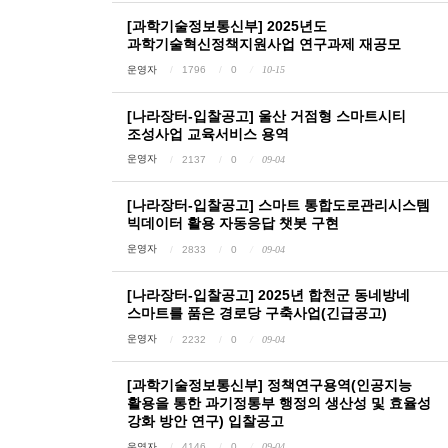
[과학기술정보통신부] 2025년도
과학기술혁신정책지원사업 연구과제 재공모
운영자
1796
0
10-15
[나라장터-입찰공고] 울산 거점형 스마트시티
조성사업 교육서비스 용역
운영자
2137
0
09-04
[나라장터-입찰공고] 스마트 통합도로관리시스템
빅데이터 활용 자동응답 챗봇 구현
운영자
2833
0
09-04
[나라장터-입찰공고] 2025년 합천군 동네방네
스마트를 품은 경로당 구축사업(긴급공고)
운영자
2232
0
09-04
[과학기술정보통신부] 정책연구용역(인공지능
활용을 통한 과기정통부 행정의 생산성 및 효율성
강화 방안 연구) 입찰공고
운영자
4146
0
09-04