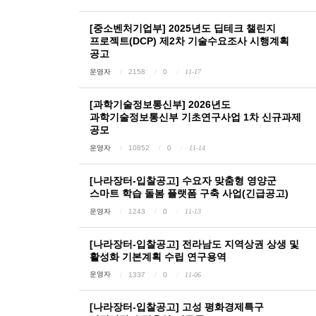
[중소벤처기업부] 2025년도 딥테크 챌린지
프로젝트(DCP) 제2차 기술수요조사 시행계획
공고
운영자
2158
0
11-17
[과학기술정보통신부] 2026년도
과학기술정보통신부 기초연구사업 1차 신규과제
공모
운영자
10852
0
11-14
[나라장터-입찰공고] 수요자 맞춤형 영양군
스마트 학습 돌봄 플랫폼 구축 사업(긴급공고)
운영자
1243
0
11-13
[나라장터-입찰공고] 전라남도 지역상권 상생 및
활성화 기본계획 수립 연구용역
운영자
1337
0
11-06
[나라장터-입찰공고] 고성 평화경제특구