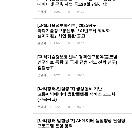
데이터셋 구축 사업 공모(8월 7일까지)
운영자
2665
0
07-21
[과학기술정보통신부] 2025년도
과학기술정보통신부 『AI반도체 최적화
설계지원』사업 통합 공고
운영자
3444
0
07-21
[과학기술정보통신부] 정책연구용역(글로벌
연구안보 동향 및 국제 규범 선도 전략 연구)
입찰공고
운영자
1872
0
07-21
[나라장터-입찰공고] 생성형AI 기반
교통AI빅데이터 융합플랫폼 서비스 고도화
(긴급공고)
운영자
5252
0
07-11
[나라장터-입찰공고] AI·데이터 품질향상 컨설팅
프로그램 운영 용역