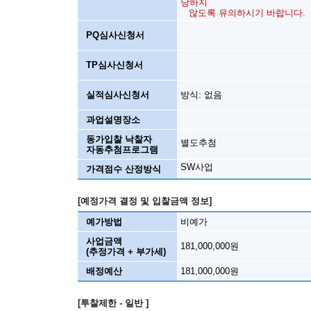
당하지
않도록 유의하시기 바랍니다.
PQ심사신청서
TP심사신청서
실적심사신청서
방식: 없음
과업설명장소
동가입찰 낙찰자
별도추첨
자동추첨프로그램
SW사업
가격점수 산정방식
[예정가격 결정 및 입찰금액 정보]
예가방법
비예가
사업금액
181,000,000원
(추정가격 + 부가세)
배정예산
181,000,000원
[투찰제한 - 일반 ]