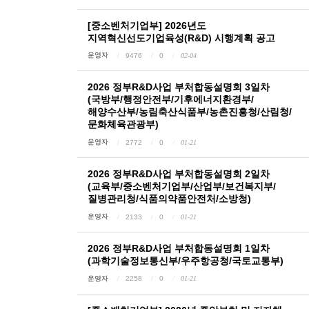
[중소벤처기업부] 2026년도
지역혁신선도기업육성(R&D) 시행계획 공고
운영자
9476
0
02-04
2026 정부R&D사업 부처합동설명회 3일차
(국방부/행정안전부/기후에너지환경부/
해양수산부/농림축산식품부/농촌진흥청/산림청/
문화체육관광부)
운영자
2772
0
01-21
2026 정부R&D사업 부처합동설명회 2일차
(교육부/중소벤처기업부/산업부/보건복지부/
질병관리청/식품의약품안전처/소방청)
운영자
2133
0
01-21
2026 정부R&D사업 부처합동설명회 1일차
(과학기술정보통신부/우주항공청/국토교통부)
운영자
2258
0
01-21