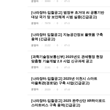
운영자
3060
0
07-11
[나라장터-입찰공고] 범정부 초거대 AI 공통기반
대상 국가 망 보안체계 시범 실증(긴급공고)
운영자
7978
0
07-11
[나라장터 입찰공고] 지능공간정보 플랫폼 구축
용역 (긴급공고)
운영자
2122
0
07-11
[과학기술정보통신부] 2025년도 관세행정 현장
맞춤형 기술개발 2.0 사업 신규과제 공고
운영자
2191
0
07-11
[나라장터-입찰공고] 2025년 이천시 스마트
마을회관(경로당) 구축 사업(긴급공고)
운영자
2020
0
07-10
[나라장터-입찰공고] 2025 완주산단 XR하이로드
스마트버스 구축 용역(긴급공고)