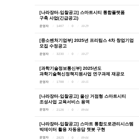
[나라장터-입찰공고] 스마트시티 통합플랫폼
구축 사업(긴급공고)
운영자
1467
0
10-29
[중소벤처기업부] 2025년 프리팁스 4차 창업기업
모집 수정공고
운영자
3230
0
10-27
[과학기술정보통신부] 2025년도
과학기술혁신정책지원사업 연구과제 재공모
운영자
1788
0
10-15
[나라장터-입찰공고] 울산 거점형 스마트시티
조성사업 교육서비스 용역
운영자
2126
0
09-04
[나라장터-입찰공고] 스마트 통합도로관리시스템
빅데이터 활용 자동응답 챗봇 구현
운영자
2825
0
09-04