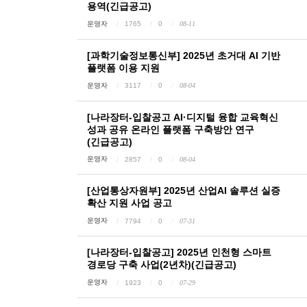
용역(긴급공고)
운영자
1765
0
08-11
[과학기술정보통신부] 2025년 초거대 AI 기반
플랫폼 이용 지원
운영자
3117
0
08-04
[나라장터-입찰공고 AI·디지털 융합 교육혁신
성과 공유 온라인 플랫폼 구축방안 연구
(긴급공고)
운영자
2857
0
08-04
[산업통상자원부] 2025년 산업AI 솔루션 실증
확산 지원 사업 공고
운영자
7794
0
07-31
[나라장터-입찰공고] 2025년 인천형 스마트
경로당 구축 사업(2년차)(긴급공고)
운영자
1923
0
07-29