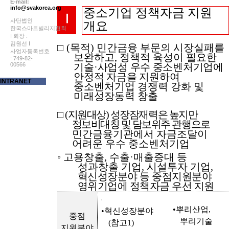
E-mail:
info@svakorea.org
중소기업 정책자금 지원
Ⅰ
사단법인
개요
한국스마트빌리지협회
I 회장 :
김원선 I
□
(
목적
)
민간금융 부문의 시장실패를
사업자등록번호
보완하고
,
정책적 육성이
필요한
: 749-82-
00566
기술
·
사업성 우수 중소벤처기업에
안정적 자금을 지원
하여
INTRANET
중소벤처기업 경쟁력 강화 및
미래성장동력 창출
□
(
지원
대상
)
성장
잠재력은 높지만
정보
비대칭 및 담보
위주 관행으로
민간
금융기관에서 자금
조달이
어려운 우수 중소벤처기업
◦
고용
창출
,
수출
·
매출
증대 등
성과창출 기업
,
시설
투자 기업
,
혁신성장분야 등 중점지원분야
영위기업에 정책자금 우선 지원
1
•
뿌리산업
,
•
혁신성장분야
중점
뿌리기술
(
참고
1)
지원분야