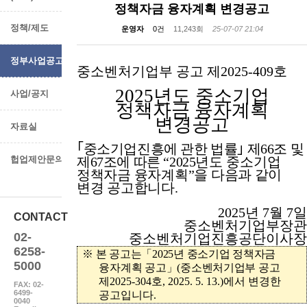
정책자금 융자계획 변경공고
정책/제도
운영자
0건
11,243회
25-07-07 21:04
정부사업공고
중소벤처기업부 공고 제
2025-409
호
2025
년도 중소기업
사업/공지
정책자금 융자계획
변경공고
자료실
｢
중소기업진흥에 관한 법률
｣
제
66
조 및
헙업제안문의
제
67
조에 따른
“
2025
년도
중소기업
정책자금 융자계획
”
을 다음과 같이
변경 공고합니다
.
2025
년
7
월
7
일
CONTACT
중소벤처기업부장관
02-
중소벤처기업진흥공단이사장
6258-
※
본 공고는
「
2025
년 중소기업 정책자금
5000
융자계획 공고
」
(
중소벤처기업부 공고
제
2025-304
호
, 2025. 5. 13.)
에서 변경한
FAX: 02-
6499-
공고입니다
.
0040