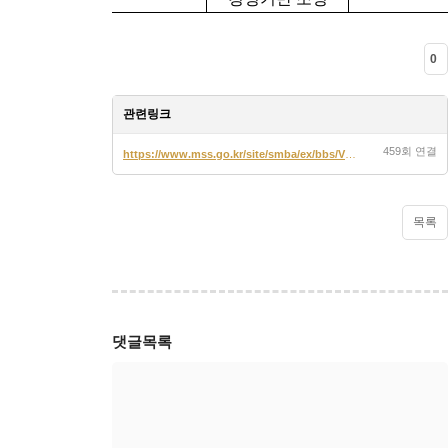
0
관련링크
459회 연결
https://www.mss.go.kr/site/smba/ex/bbs/View.do?cbIdx=310&bcIdx=1060093…
목록
댓글목록