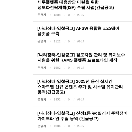
세무플랫폼 대응방안 마련을 위한
정보화전략계획(ISP) 수립 사업(긴급공고)
운영자
4808
0
08-19
[나라장터-입찰공고] AI·SW 융합형 코스웨어
플랫폼 구축
운영자
2122
0
08-19
[나라장터-입찰공고] 철도자원 관리 및 유지보수
지원을 위한 RAMS 플랫폼 프로토타입 제작
운영자
1582
0
08-19
[나라장터-입찰공고] 2025년 용산 실시간
스마트맵 신규 콘텐츠 추가 및 시스템 유지관리
용역(긴급공고)
운영자
1852
0
08-19
[나라장터-입찰공고] 신정1동 뉴:빌리지 주택정비
가이드라 인 수립 용역 (긴급공고)
운영자
1586
0
08-19