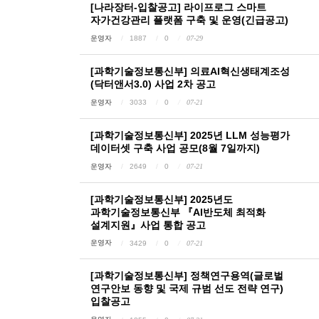
[나라장터-입찰공고] 라이프로그 스마트
자가건강관리 플랫폼 구축 및 운영(긴급공고)
운영자
1887
0
07-29
[과학기술정보통신부] 의료AI혁신생태계조성
(닥터앤서3.0) 사업 2차 공고
운영자
3033
0
07-21
[과학기술정보통신부] 2025년 LLM 성능평가
데이터셋 구축 사업 공모(8월 7일까지)
운영자
2649
0
07-21
[과학기술정보통신부] 2025년도
과학기술정보통신부 『AI반도체 최적화
설계지원』사업 통합 공고
운영자
3429
0
07-21
[과학기술정보통신부] 정책연구용역(글로벌
연구안보 동향 및 국제 규범 선도 전략 연구)
입찰공고