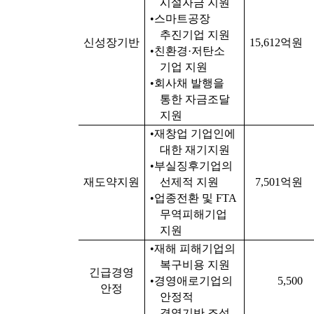
시설자금 지원
•
스마트공장
추진기업 지원
신성장기반
15,612
억원
•
친환경
·
저탄소
기업 지원
•
회사채 발행을
통한 자금조달
지원
•
재창업 기업인에
대한 재기지원
•
부실징후기업의
재도약지원
선제적 지원
7,501
억원
•
업종전환 및
FTA
무역피해기업
지원
•
재해 피해기업의
복구비용 지원
긴급경영
•
경영애로기업의
5,500
안정
안정적
경영기반 조성