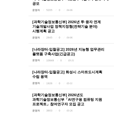
공모
운영자
5205
0
04-06
[과학기술정보통신부] 2026년 투·융자 연계
기술개발사업 정책지정형(전략기술 분야)
시행계획 공고
운영자
2845
0
04-06
[나라장터-입찰공고] 2026년 지능형 업무관리
플랫폼 구축사업(긴급공고)
운영자
10849
0
03-31
[나라장터-입찰공고] 화성시 스마트도시계획
수립 용역
운영자
1926
0
03-31
[과학기술정보통신부] 2026년도
과학기술정보통신부「AI연구용 컴퓨팅 지원
프로젝트」참여연구자 모집 공고
운영자
3803
0
03-26