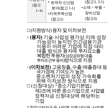
(
참고
3, 3-1)
*
초격차
·
신산업
(
참고
•
소재
‧
부품
‧
분야
(
참고
1-1)
1~4)
장비산업
•
지역주력산업
(
참고
4)
(
참고
2)
□
(
지원
방식
)
융자 및 이차보전
◦
(
융자
)
기술
·
사업성 평가상
미래 성장
가능성이 높지만 민간
금융기관
이용이 어려운 기업에 직접
·
대리
대출 방식과 융자에
투자요소를
복합한 투융자
(
성장공유형 대출
,
방식으로 지원
투자조건부 융자
)
◦
(
이차보전
)
고용
창출
,
수출
·
매출
증대 등
국가경제 기여도가 높은
중소벤처기업의 성장 가속화를
위해 이차보전 방식으로 지원
□
(
신청대상
)
｢
중소기업기본법
｣
제
2
조에 따른 중소기업으로 사업별
정책자금 신청대상에 해당하는
기업
*
창업기반자금 등 사업별 지원 대상은
‘
사업별