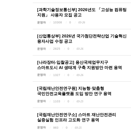
[과학기술정보통신부] 2026년도 「고성능 컴퓨팅
지원」 사용자 모집 공고
운영자
10308
0
03-26
[산업통상부] 2026년 국가첨단전략산업 기술혁신
융자사업 수정 공고
운영자
2825
0
03-26
[나라장터-입찰공고] 용산국제업무지구
스마트도시 AI 생태계 구축 지원방안 마련 용역
운영자
1327
0
03-26
[국립재난안전연구원] 지능형·맞춤형
국민안전교육플랫폼 도입 방안 연구 용역
운영자
1103
0
03-25
[국립재난안전연구소] 스마트 재난안전관리
실증실험 인프라 고도화 연구 용역
운영자
983
0
03-25