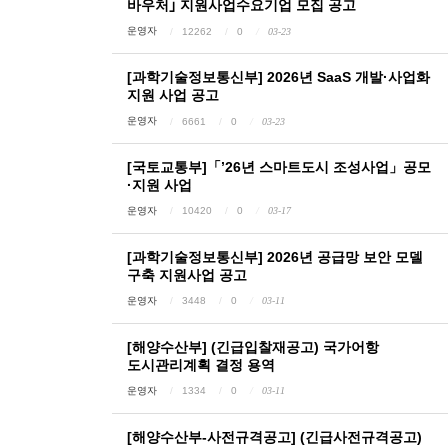
바우처｣ 지원사업수요기업 모집 공고
운영자
12262
0
03-23
[과학기술정보통신부] 2026년 SaaS 개발·사업화
지원 사업 공고
운영자
6661
0
03-23
[국토교통부]「’26년 스마트도시 조성사업」공모
·지원 사업
운영자
10420
0
03-17
[과학기술정보통신부] 2026년 공급망 보안 모델
구축 지원사업 공고
운영자
3448
0
03-11
[해양수산부] (긴급입찰재공고) 국가어항
도시관리계획 결정 용역
운영자
1334
0
03-11
[해양수산부-사전규격공고] (긴급사전규격공고)