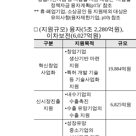
정책자금 융자계획
(p15)’
참조
**
휴
·
폐업기업
,
소상공인 등 지원제외 대상은
유의사항
(
융자제한기업
, p10)
참조
□
(
지원규모
)
융자
(5
조
2,280
억원
),
이차보전
(6,027
억원
)
구분
지원목적
규모
•
창업기업
생산기반 마련
혁신창업
지원
19,884
억원
사업화
•
특허 개발 기술
등 기술사업화
지원
•
내수기업의
신시장진출
수출촉진
6,825
억원
지원
•
수출 유망기업의
수출 지원
•
성장유망
중소기업의