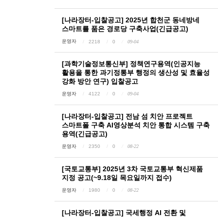
[나라장터-입찰공고] 2025년 합천군 동네방네
스마트를 품은 경로당 구축사업(긴급공고)
운영자
2218
0
09-04
[과학기술정보통신부] 정책연구용역(인공지능
활용을 통한 과기정통부 행정의 생산성 및 효율성
강화 방안 연구) 입찰공고
운영자
4122
0
09-04
[나라장터-입찰공고] 전남 섬 치안 프로젝트
스마트폴 구축 AI영상분석 치안 통합 시스템 구축
용역(긴급공고)
운영자
2350
0
08-22
[국토교통부] 2025년 3차 국토교통부 혁신제품
지정 공고(~9.18일 목요일까지 접수)
운영자
1980
0
08-22
[나라장터-입찰공고] 국세행정 AI 전환 및