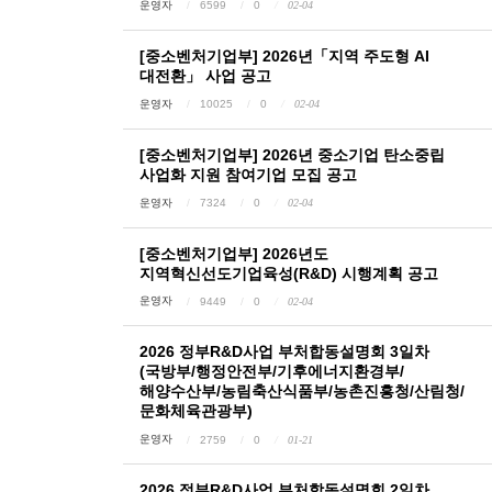
운영자
6599
0
02-04
[중소벤처기업부] 2026년「지역 주도형 AI
대전환」 사업 공고
운영자
10025
0
02-04
[중소벤처기업부] 2026년 중소기업 탄소중립
사업화 지원 참여기업 모집 공고
운영자
7324
0
02-04
[중소벤처기업부] 2026년도
지역혁신선도기업육성(R&D) 시행계획 공고
운영자
9449
0
02-04
2026 정부R&D사업 부처합동설명회 3일차
(국방부/행정안전부/기후에너지환경부/
해양수산부/농림축산식품부/농촌진흥청/산림청/
문화체육관광부)
운영자
2759
0
01-21
2026 정부R&D사업 부처합동설명회 2일차