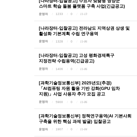
[나라장터-입찰공고] 수요자 맞춤형 영양군
스마트 학습 돌봄 플랫폼 구축 사업(긴급공고)
운영자
1233
0
11-13
[나라장터-입찰공고] 전라남도 지역상권 상생 및
활성화 기본계획 수립 연구용역
운영자
1328
0
11-06
[나라장터-입찰공고] 고성 평화경제특구
지정전략 수립용역(긴급공고)
운영자
1406
0
11-06
[과학기술정보통신부] 2025년도(추경)
「AI컴퓨팅 자원 활용 기반 강화(GPU 임차
지원)」사업 사용자 추가 모집 공고
운영자
5900
0
11-06
[과학기술정보통신부] 정책연구용역(AI 기본사회
구축을 위한 핵심 과제 발굴) 입찰공고
운영자
1907
0
11-04