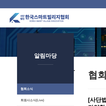
위분류
하위분류
하위분류
하위분류
알림마당
협
협회소식
[사단
회원사소식(Live)