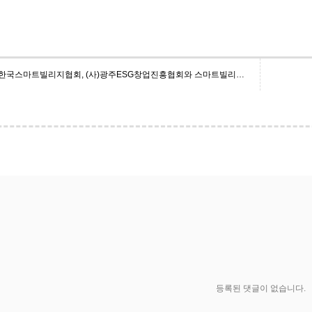
(사)한국스마트빌리지협회, (사)광주ESG창업진흥협회와 스마트빌리지 확산과 디지털 ESG생태계 조성 활성화를 위한 MOU 체결
등록된 댓글이 없습니다.