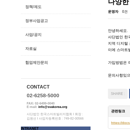
다양한
정책/제도
운영자
0건
정부사업공고
안녕하세요.
사업/공지
사단법인 한
지역 디지털
자료실
이에 스마트
헙업제안문의
가입방법은 
문의사항있으신 
CONTACT
02-6258-5000
FAX: 02-6499-0040
E-mail:
info@svakorea.org
관련링크
사단법인 한국스마트빌리지협회 I 회장 :
김원선 I 사업자등록번호 : 749-82-00566
https://do
INTRANET